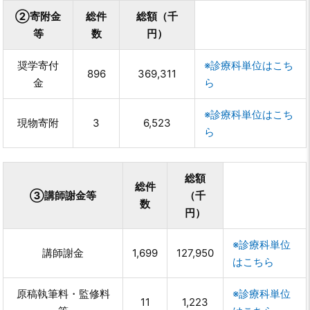
②寄附金
総件
総額（千
等
数
円）
奨学寄付
※診療科単位はこち
896
369,311
金
ら
※診療科単位はこち
現物寄附
3
6,523
ら
総額
総件
③講師謝金等
（千
数
円）
※診療科単位
講師謝金
1,699
127,950
はこちら
原稿執筆料・監修料
※診療科単位
11
1,223