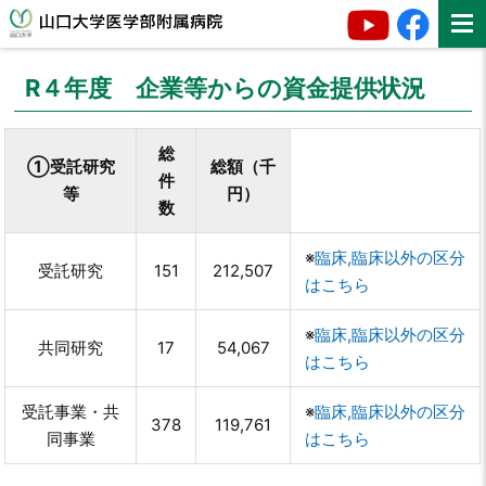
R４年度 企業等からの資金提供状況
総
①受託研究
総額（千
件
等
円）
数
※
臨床,臨床以外の区分
受託研究
151
212,507
はこちら
※
臨床,臨床以外の区分
共同研究
17
54,067
はこちら
受託事業・共
※
臨床,臨床以外の区分
378
119,761
同事業
はこちら