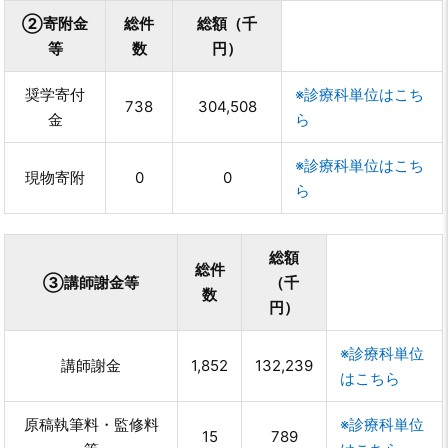
②寄附金
総件
総額（千
等
数
円）
奨学寄付
※診療科単位はこち
738
304,508
金
ら
※診療科単位はこち
現物寄附
0
0
ら
総額
総件
③講師謝金等
（千
数
円）
※診療科単位
講師謝金
1,852
132,239
はこちら
原稿執筆料・監修料
※診療科単位
15
789