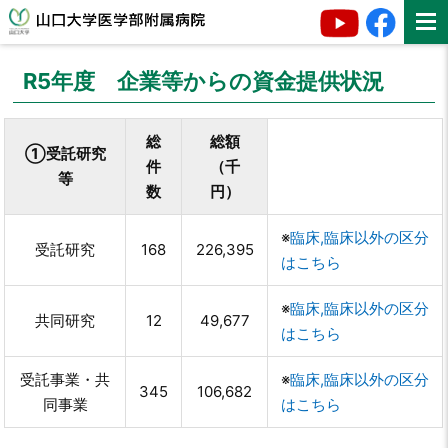
R5年度 企業等からの資金提供状況
総
総額
①受託研究
件
（千
等
数
円）
※
臨床,臨床以外の区分
受託研究
168
226,395
はこちら
※
臨床,臨床以外の区分
共同研究
12
49,677
はこちら
受託事業・共
※
臨床,臨床以外の区分
345
106,682
同事業
はこちら