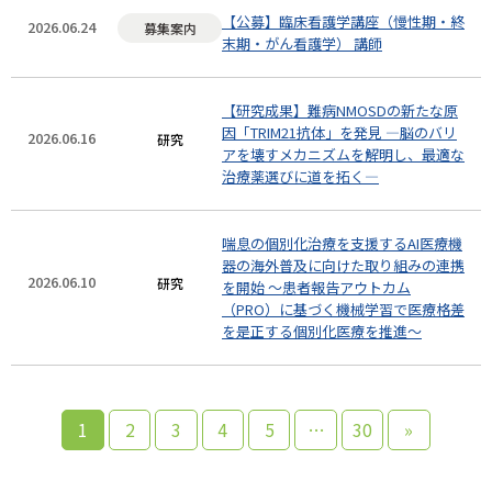
【公募】臨床看護学講座（慢性期・終
2026.06.24
募集案内
末期・がん看護学） 講師
【研究成果】難病NMOSDの新たな原
因「TRIM21抗体」を発見 ―脳のバリ
2026.06.16
研究
アを壊すメカニズムを解明し、最適な
治療薬選びに道を拓く―
喘息の個別化治療を支援するAI医療機
器の海外普及に向けた取り組みの連携
2026.06.10
研究
を開始 〜患者報告アウトカム
（PRO）に基づく機械学習で医療格差
を是正する個別化医療を推進〜
1
2
3
4
5
…
30
»