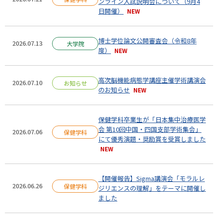
ンライン入試説明会について（9月4
日開催）
博士学位論文公開審査会（令和8年
2026.07.13
大学院
度）
高次脳機能病態学講座主催学術講演会
2026.07.10
お知らせ
のお知らせ
保健学科卒業生が「日本集中治療医学
会 第10回中国・四国支部学術集会」
2026.07.06
保健学科
にて優秀演題・奨励賞を受賞しました
【開催報告】Sigma講演会「モラルレ
2026.06.26
保健学科
ジリエンスの理解」をテーマに開催し
ました