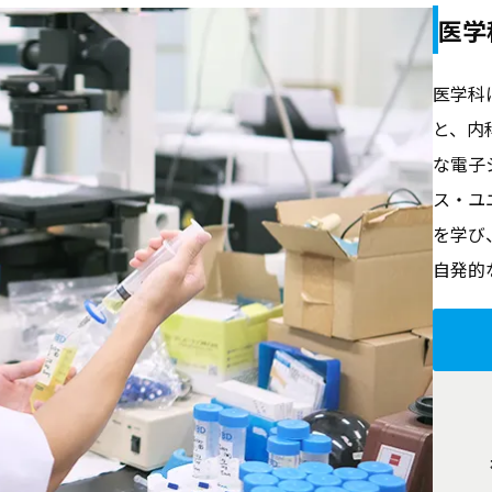
医学
医学科
と、内
な電子
ス・ユ
を学び
自発的