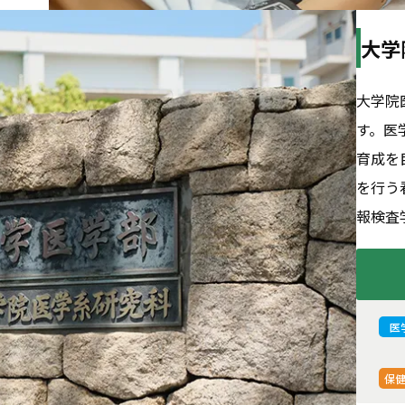
大学
大学院
す。医
育成を
を行う
報検査
医
保