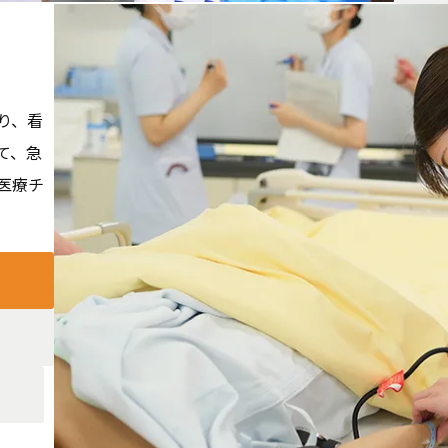
り、看
て、急
医療チ